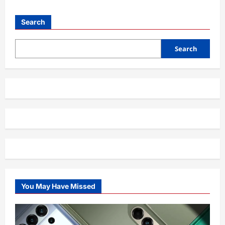
Optimasi
Website
dengan
Search
CDN,
Solusi
Cepat
dan
Search
Aman
untuk
Bisnis
Online
You May Have Missed