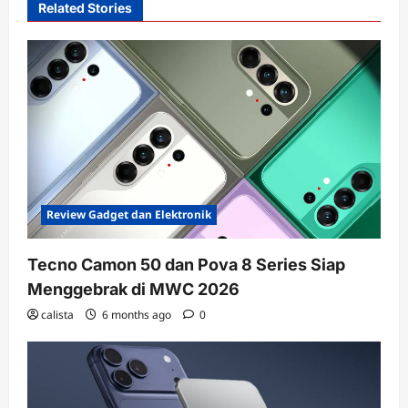
Related Stories
Review Gadget dan Elektronik
Tecno Camon 50 dan Pova 8 Series Siap
Menggebrak di MWC 2026
calista
6 months ago
0