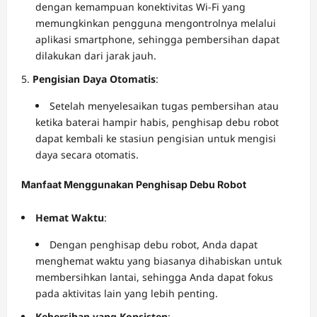
dengan kemampuan konektivitas Wi-Fi yang
memungkinkan pengguna mengontrolnya melalui
aplikasi smartphone, sehingga pembersihan dapat
dilakukan dari jarak jauh.
Pengisian Daya Otomatis
:
Setelah menyelesaikan tugas pembersihan atau
ketika baterai hampir habis, penghisap debu robot
dapat kembali ke stasiun pengisian untuk mengisi
daya secara otomatis.
Manfaat Menggunakan Penghisap Debu Robot
Hemat Waktu
:
Dengan penghisap debu robot, Anda dapat
menghemat waktu yang biasanya dihabiskan untuk
membersihkan lantai, sehingga Anda dapat fokus
pada aktivitas lain yang lebih penting.
Kebersihan yang Konsisten
: