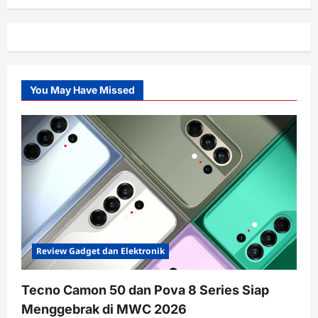
You May Have Missed
Review Gadget dan Elektronik
Tecno Camon 50 dan Pova 8 Series Siap
Menggebrak di MWC 2026