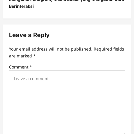
n
Berinteraksi
a
v
i
Leave a Reply
g
a
Your email address will not be published.
Required fields
t
are marked
*
i
Comment
*
o
n