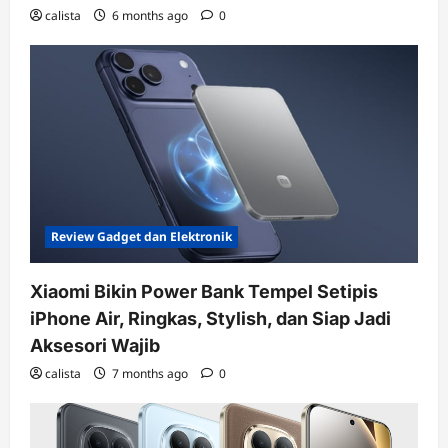
calista
6 months ago
0
Review Gadget dan Elektronik
Xiaomi Bikin Power Bank Tempel Setipis
iPhone Air, Ringkas, Stylish, dan Siap Jadi
Aksesori Wajib
calista
7 months ago
0