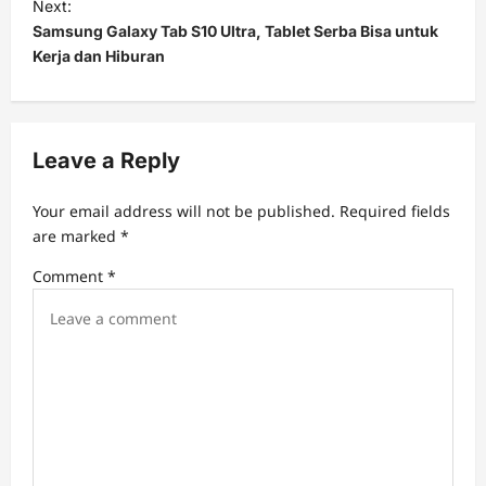
t
Next:
Samsung Galaxy Tab S10 Ultra, Tablet Serba Bisa untuk
n
Kerja dan Hiburan
a
v
i
Leave a Reply
g
a
Your email address will not be published.
Required fields
t
are marked
*
i
Comment
*
o
n