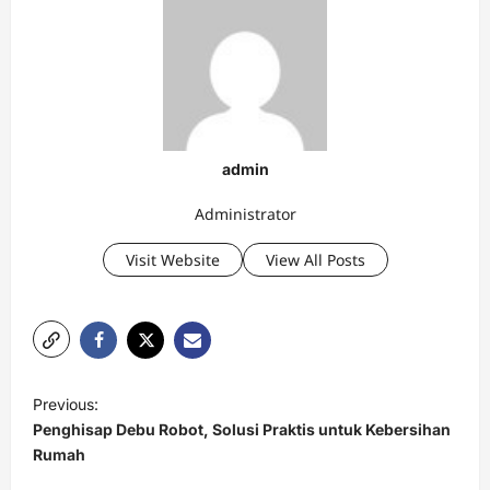
admin
Administrator
Visit Website
View All Posts
P
Previous:
o
Penghisap Debu Robot, Solusi Praktis untuk Kebersihan
s
Rumah