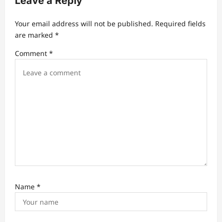
Leave a Reply
g
a
Your email address will not be published.
Required fields
t
are marked
*
i
Comment
*
o
n
Name
*