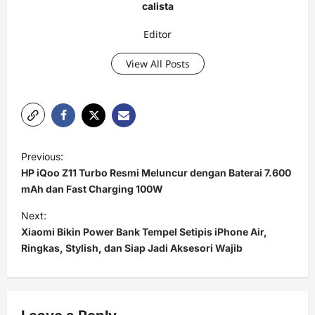
calista
Editor
View All Posts
P
Previous:
o
HP iQoo Z11 Turbo Resmi Meluncur dengan Baterai 7.600
s
mAh dan Fast Charging 100W
t
Next:
Xiaomi Bikin Power Bank Tempel Setipis iPhone Air,
n
Ringkas, Stylish, dan Siap Jadi Aksesori Wajib
a
v
i