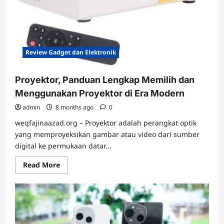
10.050
mAh,
Siap
Saingi
Kelas
Premium
Review Gadget dan Elektronik
Proyektor, Panduan Lengkap Memilih dan
Menggunakan Proyektor di Era Modern
admin
8 months ago
0
weqfajinaazad.org – Proyektor adalah perangkat optik
yang memproyeksikan gambar atau video dari sumber
digital ke permukaan datar...
Read
Read More
more
about
Proyektor,
Panduan
Lengkap
Memilih
dan
Menggunakan