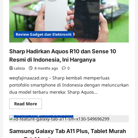
Proyektor
di
Era
Modern
Review Gadget dan Elektronik
Sharp Hadirkan Aquos R10 dan Sense 10
Resmi di Indonesia, Ini Harganya
calista
8 months ago
0
weqfajinaazad.org – Sharp kembali memperluas
portofolio smartphone di Indonesia dengan meluncurkan
dua model terbaru mereka: Sharp Aquos...
Read
Read More
more
about
Review Gadget dan Elektronik
Sharp
Hadirkan
Aquos
R10
Samsung Galaxy Tab A11 Plus, Tablet Murah
dan
Sense