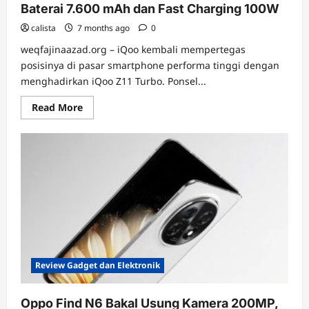
Kompetitif
Baterai 7.600 mAh dan Fast Charging 100W
calista
7 months ago
0
weqfajinaazad.org – iQoo kembali mempertegas
posisinya di pasar smartphone performa tinggi dengan
menghadirkan iQoo Z11 Turbo. Ponsel...
Read
Read More
more
about
HP
iQoo
Z11
Turbo
Resmi
Meluncur
dengan
Baterai
7.600
mAh
dan
Fast
Charging
100W
Review Gadget dan Elektronik
Oppo Find N6 Bakal Usung Kamera 200MP,