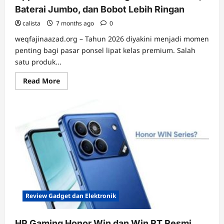
Baterai Jumbo, dan Bobot Lebih Ringan
calista
7 months ago
0
weqfajinaazad.org – Tahun 2026 diyakini menjadi momen
penting bagi pasar ponsel lipat kelas premium. Salah
satu produk...
Read
Read More
more
about
Oppo
Find
N6
Bakal
Usung
Kamera
200MP,
Baterai
Jumbo,
dan
Bobot
Lebih
Ringan
Review Gadget dan Elektronik
HP Gaming Honor Win dan Win RT Resmi