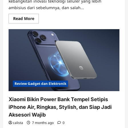
kebangkitan inovasi teknologi seluler yang lebih
ambisius dari sebelumnya, dan salah...
Read
Read More
more
about
Tecno
Camon
50
dan
Pova
8
Series
Siap
Menggebrak
di
MWC
2026
Review Gadget dan Elektronik
Xiaomi Bikin Power Bank Tempel Setipis
iPhone Air, Ringkas, Stylish, dan Siap Jadi
Aksesori Wajib
calista
7 months ago
0