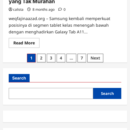
yang Tak Murahan
10
Resmi
calista
8 months ago
0
di
Indonesia,
weqfajinaazad.org – Samsung kembali memperkuat
Ini
Harganya
posisinya di segmen tablet kelas menengah bawah
dengan menghadirkan Galaxy Tab A11...
Read
Read More
more
about
Samsung
Posts
1
2
3
4
…
7
Next
Galaxy
Tab
pagination
A11
Plus,
Tablet
Search
Murah
yang
Tak
Murahan
Search