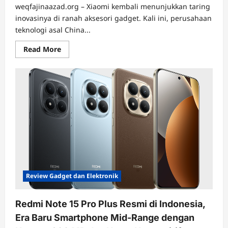
weqfajinaazad.org – Xiaomi kembali menunjukkan taring
inovasinya di ranah aksesori gadget. Kali ini, perusahaan
teknologi asal China...
Read
Read More
more
about
Xiaomi
Bikin
Power
Bank
Tempel
Setipis
iPhone
Air,
Ringkas,
Stylish,
dan
Siap
Jadi
Aksesori
Wajib
Review Gadget dan Elektronik
Redmi Note 15 Pro Plus Resmi di Indonesia,
Era Baru Smartphone Mid-Range dengan