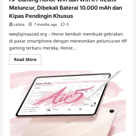
Meluncur, Dibekali Baterai 10.000 mAh dan
Kipas Pendingin Khusus
calista
7 months ago
0
weqfajinaazad.org – Honor kembali membuat gebrakan
di pasar smartphone dengan meresmikan peluncuran HP
gaming terbaru mereka, Honor...
Read
Read More
more
about
HP
Gaming
Honor
Win
dan
Win
RT
Resmi
Meluncur,
Dibekali
Baterai
10.000
mAh
dan
Kipas
Pendingin