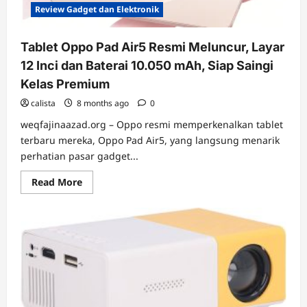
Khusus
Review Gadget dan Elektronik
Tablet Oppo Pad Air5 Resmi Meluncur, Layar
12 Inci dan Baterai 10.050 mAh, Siap Saingi
Kelas Premium
calista
8 months ago
0
weqfajinaazad.org – Oppo resmi memperkenalkan tablet
terbaru mereka, Oppo Pad Air5, yang langsung menarik
perhatian pasar gadget...
Read
Read More
more
about
Tablet
Oppo
Pad
Air5
Resmi
Meluncur,
Layar
12
Inci
dan
Baterai