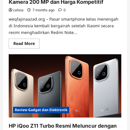
Kamera 200 MP dan Harga Kompetitif
calista
7 months ago
0
weqfajinaazad.org – Pasar smartphone kelas menengah
di Indonesia kembali bergairah setelah Xiaomi secara
resmi menghadirkan Redmi Note...
Read
Read More
more
about
Redmi
Note
15
Pro
Plus
Resmi
di
Indonesia,
Era
Baru
Smartphone
Mid-
Range
dengan
Review Gadget dan Elektronik
Kamera
200
MP
dan
HP iQoo Z11 Turbo Resmi Meluncur dengan
Harga