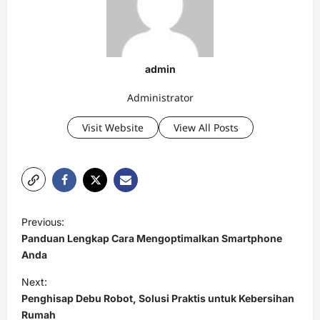
admin
Administrator
Visit Website
View All Posts
P
Previous:
o
Panduan Lengkap Cara Mengoptimalkan Smartphone
s
Anda
t
Next:
Penghisap Debu Robot, Solusi Praktis untuk Kebersihan
n
Rumah