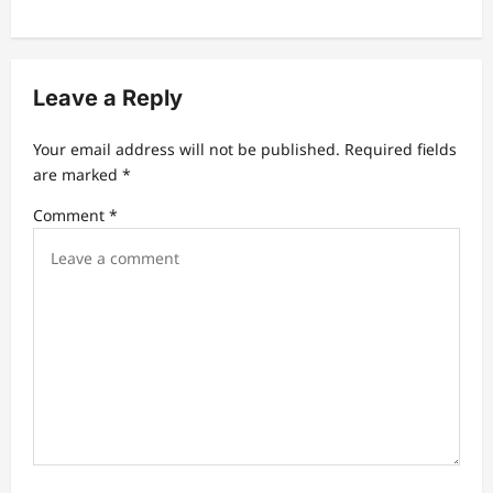
a
v
i
Leave a Reply
g
a
Your email address will not be published.
Required fields
t
are marked
*
i
Comment
*
o
n