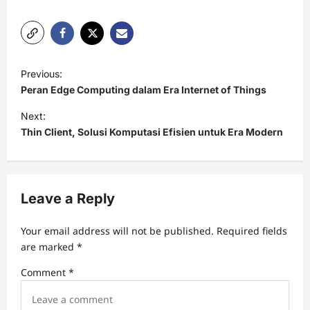
P
Previous:
o
Peran Edge Computing dalam Era Internet of Things
s
Next:
t
Thin Client, Solusi Komputasi Efisien untuk Era Modern
n
a
v
Leave a Reply
i
Your email address will not be published.
Required fields
g
are marked
*
a
Comment
*
t
i