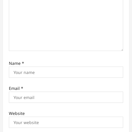
o
n
Name
*
Email
*
Website