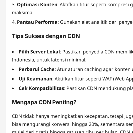
Optimasi Konten
: Aktifkan fitur seperti kompresi 
maksimal.
Pantau Performa
: Gunakan alat analitik dari pe
Tips Sukses dengan CDN
Pilih Server Lokal
: Pastikan penyedia CDN memiliki
Indonesia, untuk latensi minimal.
Perbarui Cache
: Atur aturan caching agar konten d
Uji Keamanan
: Aktifkan fitur seperti WAF (Web A
Cek Kompatibilitas
: Pastikan CDN mendukung pla
Mengapa CDN Penting?
CDN tidak hanya meningkatkan kecepatan, tetapi ju
bisa mengurangi konversi hingga 20%, sementara ser
mulai dari gratis hingga ratusan ribu per bulan, CDN