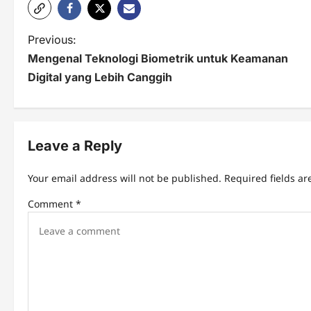
P
Previous:
Mengenal Teknologi Biometrik untuk Keamanan
o
Digital yang Lebih Canggih
s
t
n
Leave a Reply
a
Your email address will not be published.
Required fields a
v
Comment
*
i
g
a
t