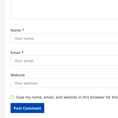
i
o
n
Name
*
Email
*
Website
Save my name, email, and website in this browser for th