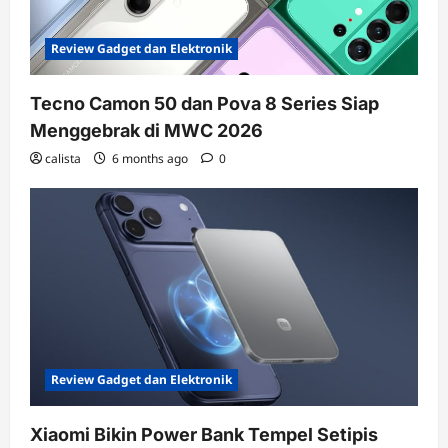
Review Gadget dan Elektronik
Tecno Camon 50 dan Pova 8 Series Siap
Menggebrak di MWC 2026
calista
6 months ago
0
Review Gadget dan Elektronik
Xiaomi Bikin Power Bank Tempel Setipis