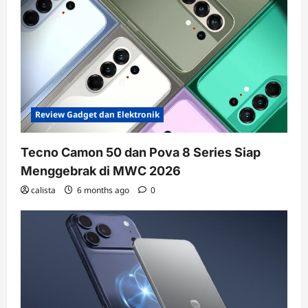
Review Gadget dan Elektronik
Tecno Camon 50 dan Pova 8 Series Siap
Menggebrak di MWC 2026
calista
6 months ago
0