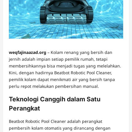
weqfajinaazad.org
– Kolam renang yang bersih dan
jernih adalah impian setiap pemilik rumah, tetapi
membersihkannya bisa menjadi tugas yang melelahkan.
Kini, dengan hadirnya Beatbot Robotic Pool Cleaner,
pemilik kolam dapat menikmati air yang bersih tanpa
perlu repot melakukan pembersihan manual.
Teknologi Canggih dalam Satu
Perangkat
Beatbot Robotic Pool Cleaner adalah perangkat
pembersih kolam otomatis yang dirancang dengan