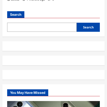
Search
Search
You May Have Missed