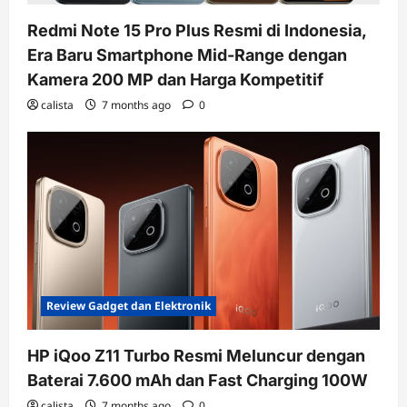
Redmi Note 15 Pro Plus Resmi di Indonesia,
Era Baru Smartphone Mid-Range dengan
Kamera 200 MP dan Harga Kompetitif
calista
7 months ago
0
Review Gadget dan Elektronik
HP iQoo Z11 Turbo Resmi Meluncur dengan
Baterai 7.600 mAh dan Fast Charging 100W
calista
7 months ago
0