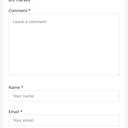
t
i
Comment
*
o
n
Name
*
Email
*