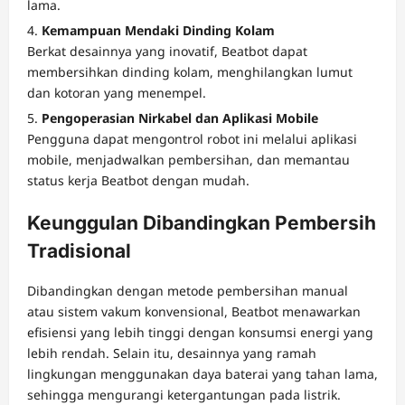
lama.
Kemampuan Mendaki Dinding Kolam
Berkat desainnya yang inovatif, Beatbot dapat
membersihkan dinding kolam, menghilangkan lumut
dan kotoran yang menempel.
Pengoperasian Nirkabel dan Aplikasi Mobile
Pengguna dapat mengontrol robot ini melalui aplikasi
mobile, menjadwalkan pembersihan, dan memantau
status kerja Beatbot dengan mudah.
Keunggulan Dibandingkan Pembersih
Tradisional
Dibandingkan dengan metode pembersihan manual
atau sistem vakum konvensional, Beatbot menawarkan
efisiensi yang lebih tinggi dengan konsumsi energi yang
lebih rendah. Selain itu, desainnya yang ramah
lingkungan menggunakan daya baterai yang tahan lama,
sehingga mengurangi ketergantungan pada listrik.