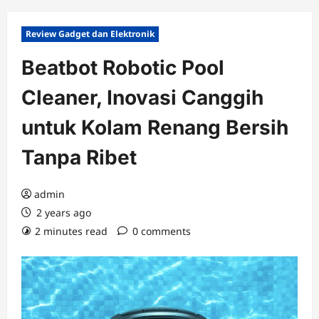
Review Gadget dan Elektronik
Beatbot Robotic Pool
Cleaner, Inovasi Canggih
untuk Kolam Renang Bersih
Tanpa Ribet
admin
2 years ago
2 minutes read
0 comments