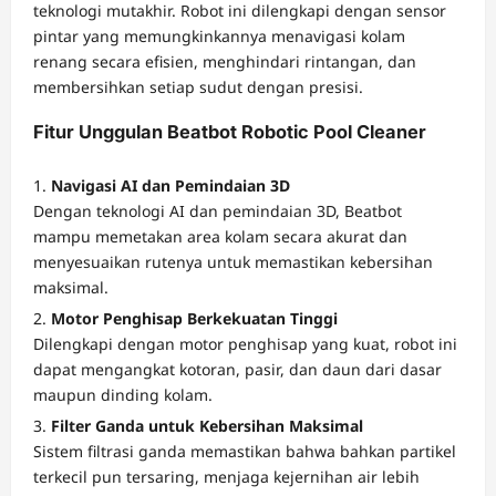
teknologi mutakhir. Robot ini dilengkapi dengan sensor
pintar yang memungkinkannya menavigasi kolam
renang secara efisien, menghindari rintangan, dan
membersihkan setiap sudut dengan presisi.
Fitur Unggulan Beatbot Robotic Pool Cleaner
Navigasi AI dan Pemindaian 3D
Dengan teknologi AI dan pemindaian 3D, Beatbot
mampu memetakan area kolam secara akurat dan
menyesuaikan rutenya untuk memastikan kebersihan
maksimal.
Motor Penghisap Berkekuatan Tinggi
Dilengkapi dengan motor penghisap yang kuat, robot ini
dapat mengangkat kotoran, pasir, dan daun dari dasar
maupun dinding kolam.
Filter Ganda untuk Kebersihan Maksimal
Sistem filtrasi ganda memastikan bahwa bahkan partikel
terkecil pun tersaring, menjaga kejernihan air lebih