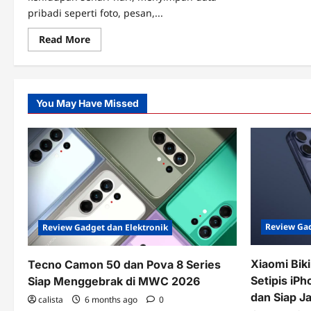
pribadi seperti foto, pesan,...
Read
Read More
more
about
Panduan
Teknologi,
Cara
Mengamankan
You May Have Missed
Data
Pribadi
di
Smartphone
Review Gad
Review Gadget dan Elektronik
Xiaomi Bik
Tecno Camon 50 dan Pova 8 Series
Setipis iPh
Siap Menggebrak di MWC 2026
dan Siap J
calista
6 months ago
0