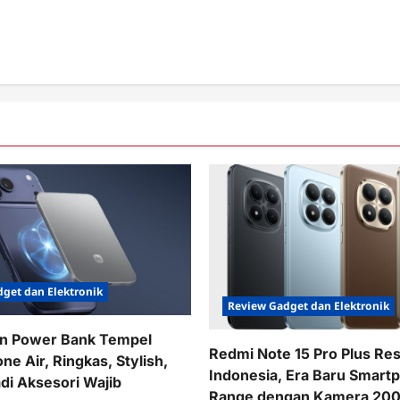
get dan Elektronik
Review Gadget dan Elektronik
in Power Bank Tempel
Redmi Note 15 Pro Plus Res
one Air, Ringkas, Stylish,
Indonesia, Era Baru Smart
adi Aksesori Wajib
Range dengan Kamera 200