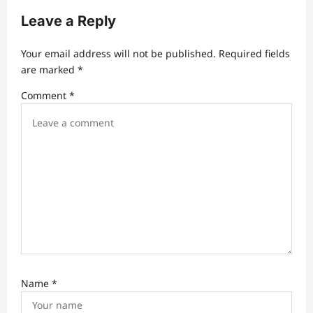
i
Leave a Reply
g
a
Your email address will not be published.
Required fields
t
are marked
*
i
Comment
*
o
n
Name
*