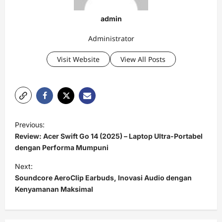
admin
Administrator
Visit Website
View All Posts
P
Previous:
o
Review: Acer Swift Go 14 (2025) – Laptop Ultra-Portabel
s
dengan Performa Mumpuni
t
Next:
Soundcore AeroClip Earbuds, Inovasi Audio dengan
n
Kenyamanan Maksimal
a
v