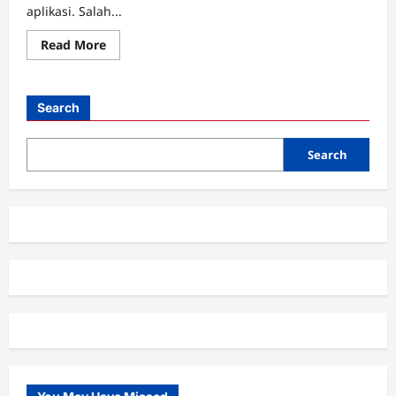
aplikasi. Salah...
Read
Read More
more
about
Mengelola
Keuangan
Pribadi
Search
dengan
Aplikasi
Money
Lover
Search