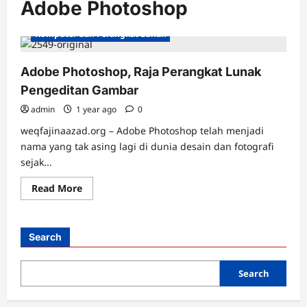
Adobe Photoshop
Komputer dan Perangkat Lunak
Adobe Photoshop, Raja Perangkat Lunak
Pengeditan Gambar
admin
1 year ago
0
weqfajinaazad.org – Adobe Photoshop telah menjadi
nama yang tak asing lagi di dunia desain dan fotografi
sejak...
Read
Read More
more
about
Adobe
Photoshop,
Raja
Search
Perangkat
Lunak
Pengeditan
Gambar
Search