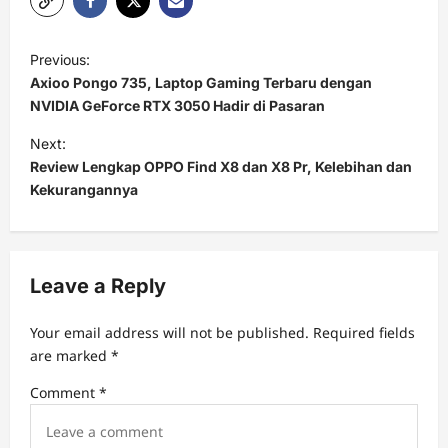
P
Previous:
o
Axioo Pongo 735, Laptop Gaming Terbaru dengan
s
NVIDIA GeForce RTX 3050 Hadir di Pasaran
t
Next:
Review Lengkap OPPO Find X8 dan X8 Pr, Kelebihan dan
n
Kekurangannya
a
v
i
Leave a Reply
g
a
Your email address will not be published.
Required fields
t
are marked
*
i
Comment
*
o