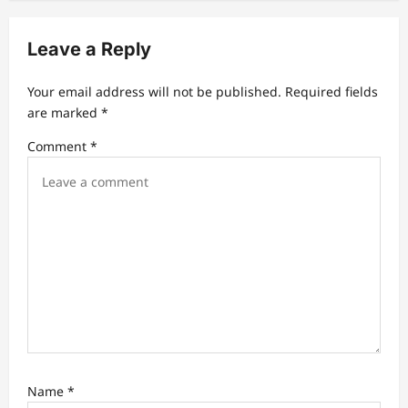
v
i
Leave a Reply
g
a
Your email address will not be published.
Required fields
t
are marked
*
i
Comment
*
o
n
Name
*