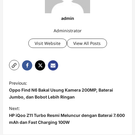
admin
Administrator
Visit Website
View All Posts
P
Previous:
o
Oppo Find N6 Bakal Usung Kamera 200MP, Baterai
s
Jumbo, dan Bobot Lebih Ringan
t
Next:
HP iQoo Z11 Turbo Resmi Meluncur dengan Baterai 7.600
n
mAh dan Fast Charging 100W
a