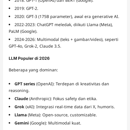
2018: GPT-1 (OpenAI) dan BERT (Google).
2019: GPT-2.
2020: GPT-3 (175B parameter), awal era generative AI.
2022-2023: ChatGPT meledak, diikuti Llama (Meta),
PaLM (Google).
2024-2026: Multimodal (teks + gambar/video), seperti
GPT-4o, Grok-2, Claude 3.5.
LLM Populer di 2026
Beberapa yang dominan:
GPT series
(OpenAI): Terdepan di kreativitas dan
reasoning.
Claude
(Anthropic): Fokus safety dan etika.
Grok
(xAI): Integrasi real-time data dari X, humoris.
Llama
(Meta): Open-source, customizable.
Gemini
(Google): Multimodal kuat.