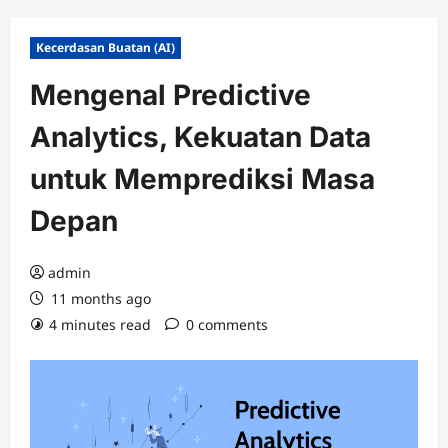
Kecerdasan Buatan (AI)
Mengenal Predictive
Analytics, Kekuatan Data
untuk Memprediksi Masa
Depan
admin
11 months ago
4 minutes read
0 comments