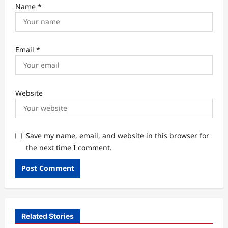
Name
*
Email
*
Website
Save my name, email, and website in this browser for
the next time I comment.
Related Stories