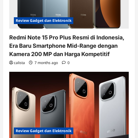
Review Gadget dan Elektronik
Redmi Note 15 Pro Plus Resmi di Indonesia,
Era Baru Smartphone Mid-Range dengan
Kamera 200 MP dan Harga Kompetitif
calista
7 months ago
0
Review Gadget dan Elektronik