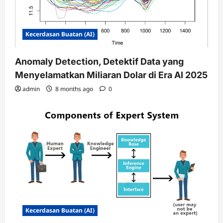
Kecerdasan Buatan (AI)
Anomaly Detection, Detektif Data yang
Menyelamatkan Miliaran Dolar di Era AI 2025
admin
8 months ago
0
Kecerdasan Buatan (AI)