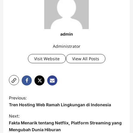
admin
Administrator
Visit Website
View All Posts
P
Previous:
o
Tren Hosting Web Ramah Lingkungan di Indonesia
s
Next:
t
Fakta Menarik tentang Netflix, Platform Streaming yang
Mengubah Dunia Hiburan
n