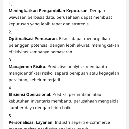
Meningkatkan Pengambilan Keputusan
: Dengan
wawasan berbasis data, perusahaan dapat membuat
keputusan yang lebih tepat dan strategis.
Optimalisasi Pemasaran
: Bisnis dapat menargetkan
pelanggan potensial dengan lebih akurat, meningkatkan
efektivitas kampanye pemasaran.
Manajemen Risiko
: Predictive analytics membantu
mengidentifikasi risiko, seperti penipuan atau kegagalan
peralatan, sebelum terjadi.
Efisiensi Operasional
: Prediksi permintaan atau
kebutuhan inventaris membantu perusahaan mengelola
sumber daya dengan lebih baik.
Personalisasi Layanan
: Industri seperti e-commerce
menggunakan predictive analytics untuk