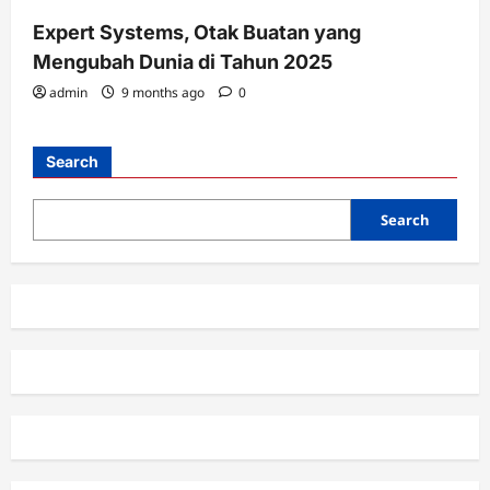
Expert Systems, Otak Buatan yang
Mengubah Dunia di Tahun 2025
admin
9 months ago
0
Search
Search