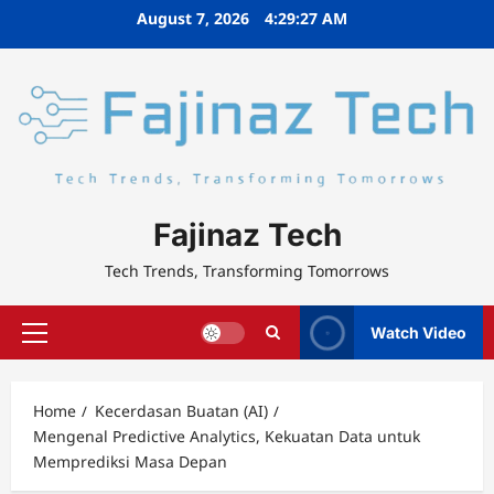
Skip
August 7, 2026
4:29:28 AM
to
content
Fajinaz Tech
Tech Trends, Transforming Tomorrows
Watch Video
Primary
Menu
Home
Kecerdasan Buatan (AI)
Mengenal Predictive Analytics, Kekuatan Data untuk
Memprediksi Masa Depan