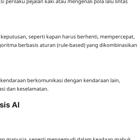
 perilaku pejalan kaki atau mengenali pola lalu lintas
eputusan, seperti kapan harus berhenti, mempercepat,
goritma berbasis aturan (rule-based) yang dikombinasikan
n kendaraan berkomunikasi dengan kendaraan lain,
asi dan keselamatan.
is AI
lahan manusia, seperti mengemudi dalam keadaan mabuk