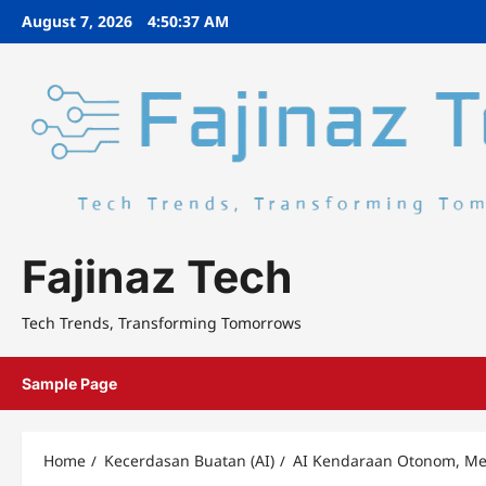
Skip
August 7, 2026
4:50:38 AM
to
content
Fajinaz Tech
Tech Trends, Transforming Tomorrows
Sample Page
Home
Kecerdasan Buatan (AI)
AI Kendaraan Otonom, Me