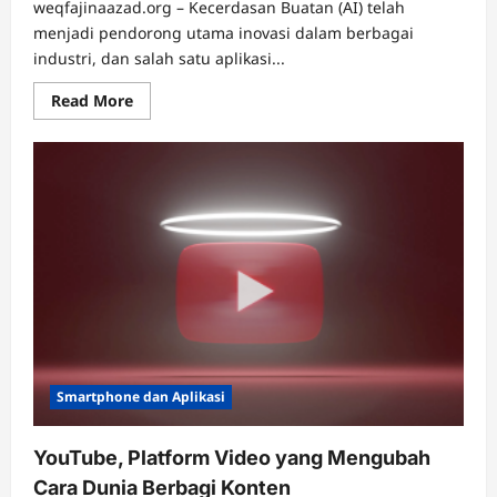
weqfajinaazad.org – Kecerdasan Buatan (AI) telah
menjadi pendorong utama inovasi dalam berbagai
industri, dan salah satu aplikasi...
Read
Read More
more
about
AI
Kendaraan
Otonom,
Mengubah
Masa
Depan
Mobilitas
Smartphone dan Aplikasi
YouTube, Platform Video yang Mengubah
Cara Dunia Berbagi Konten