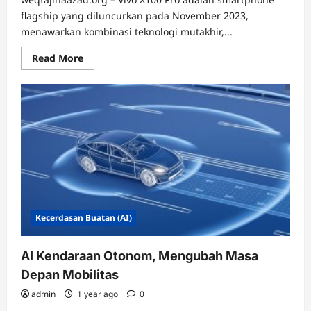
flagship yang diluncurkan pada November 2023,
menawarkan kombinasi teknologi mutakhir,...
Read
Read More
more
about
Vivo
X100
Pro,
Smartphone
Flagship
dengan
Kamera
ZEISS
dan
Performa
Unggul
Kecerdasan Buatan (AI)
AI Kendaraan Otonom, Mengubah Masa
Depan Mobilitas
admin
1 year ago
0