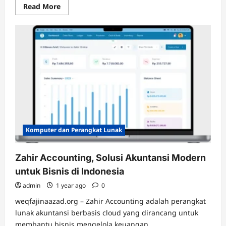
Read
Read More
more
about
OnePlus
Nord
3
5G,
Smartphone
Mid-
Range
dengan
Performa
Flagship
Komputer dan Perangkat Lunak
Zahir Accounting, Solusi Akuntansi Modern
untuk Bisnis di Indonesia
admin
1 year ago
0
weqfajinaazad.org – Zahir Accounting adalah perangkat
lunak akuntansi berbasis cloud yang dirancang untuk
membantu bisnis mengelola keuangan...