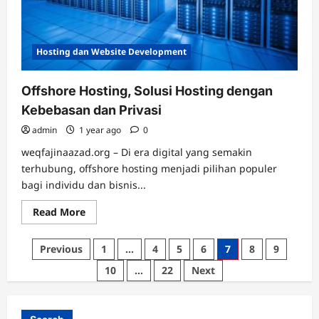
Hosting dan Website Development
Offshore Hosting, Solusi Hosting dengan
Kebebasan dan Privasi
admin
1 year ago
0
weqfajinaazad.org – Di era digital yang semakin
terhubung, offshore hosting menjadi pilihan populer
bagi individu dan bisnis...
Read
Read More
more
about
Offshore
Posts
Previous
1
…
4
5
6
7
8
9
Hosting,
Solusi
pagination
10
…
22
Next
Hosting
dengan
Kebebasan
dan
Privasi