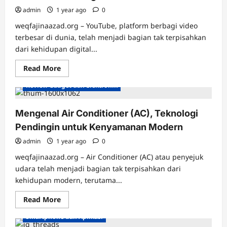
admin
1 year ago
0
weqfajinaazad.org – YouTube, platform berbagi video
terbesar di dunia, telah menjadi bagian tak terpisahkan
dari kehidupan digital...
Read
Read More
more
about
Review Gadget dan Elektronik
YouTube,
Platform
Video
yang
Mengenal Air Conditioner (AC), Teknologi
Mengubah
Cara
Pendingin untuk Kenyamanan Modern
Dunia
Berbagi
admin
1 year ago
0
Konten
weqfajinaazad.org – Air Conditioner (AC) atau penyejuk
udara telah menjadi bagian tak terpisahkan dari
kehidupan modern, terutama...
Read
Read More
more
about
Smartphone dan Aplikasi
Mengenal