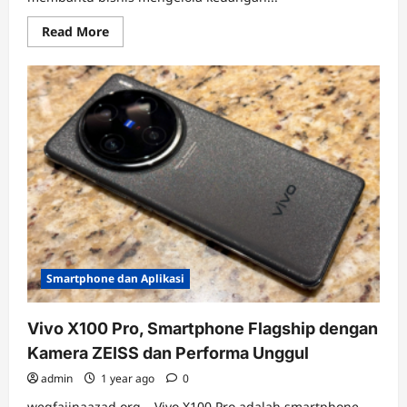
Read
Read More
more
about
Zahir
Accounting,
Solusi
Akuntansi
Modern
untuk
Bisnis
di
Indonesia
Smartphone dan Aplikasi
Vivo X100 Pro, Smartphone Flagship dengan
Kamera ZEISS dan Performa Unggul
admin
1 year ago
0
weqfajinaazad.org – Vivo X100 Pro adalah smartphone