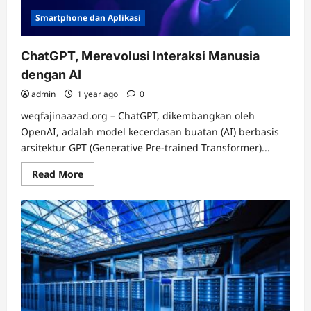
Smartphone dan Aplikasi
ChatGPT, Merevolusi Interaksi Manusia
dengan AI
admin
1 year ago
0
weqfajinaazad.org – ChatGPT, dikembangkan oleh
OpenAI, adalah model kecerdasan buatan (AI) berbasis
arsitektur GPT (Generative Pre-trained Transformer)...
Read
Read More
more
about
ChatGPT,
Merevolusi
Interaksi
Manusia
dengan
AI