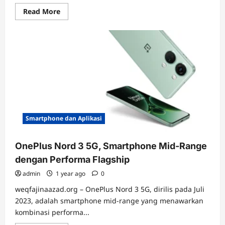
Read
Read More
more
about
Telegram,
Aplikasi
Pesan
Instan
Berfokus
pada
Privasi
dan
Keamanan
Smartphone dan Aplikasi
OnePlus Nord 3 5G, Smartphone Mid-Range
dengan Performa Flagship
admin
1 year ago
0
weqfajinaazad.org – OnePlus Nord 3 5G, dirilis pada Juli
2023, adalah smartphone mid-range yang menawarkan
kombinasi performa...