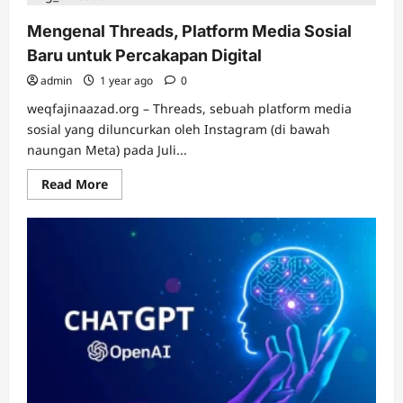
Air
Conditioner
(AC),
Mengenal Threads, Platform Media Sosial
Teknologi
Pendingin
Baru untuk Percakapan Digital
untuk
Kenyamanan
admin
1 year ago
0
Modern
weqfajinaazad.org – Threads, sebuah platform media
sosial yang diluncurkan oleh Instagram (di bawah
naungan Meta) pada Juli...
Read
Read More
more
about
Mengenal
Threads,
Platform
Media
Sosial
Baru
untuk
Percakapan
Digital