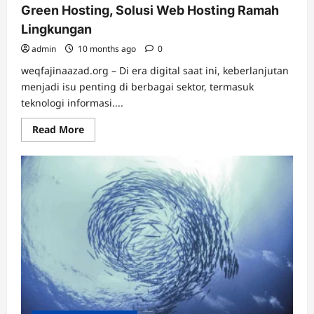
Green Hosting, Solusi Web Hosting Ramah
Lingkungan
admin
10 months ago
0
weqfajinaazad.org – Di era digital saat ini, keberlanjutan
menjadi isu penting di berbagai sektor, termasuk
teknologi informasi....
Read
Read More
more
about
Green
Hosting,
Solusi
Web
Hosting
Ramah
Lingkungan