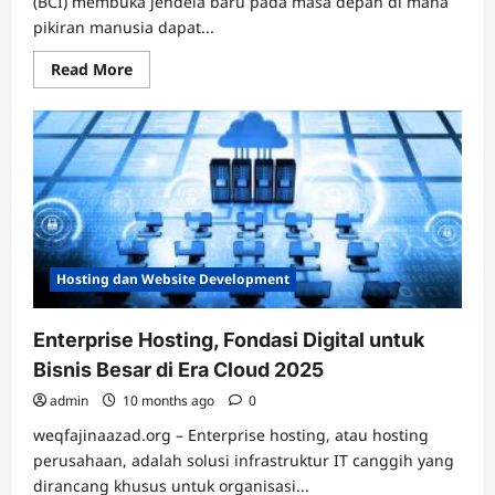
(BCI) membuka jendela baru pada masa depan di mana
pikiran manusia dapat...
Read
Read More
more
about
Menembus
Batas
dengan
Teknologi
Brain-
Computer
Interface
Hosting dan Website Development
Enterprise Hosting, Fondasi Digital untuk
Bisnis Besar di Era Cloud 2025
admin
10 months ago
0
weqfajinaazad.org – Enterprise hosting, atau hosting
perusahaan, adalah solusi infrastruktur IT canggih yang
dirancang khusus untuk organisasi...