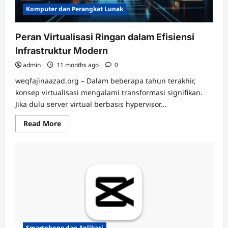
Komputer dan Perangkat Lunak
Peran Virtualisasi Ringan dalam Efisiensi
Infrastruktur Modern
admin
11 months ago
0
weqfajinaazad.org – Dalam beberapa tahun terakhir,
konsep virtualisasi mengalami transformasi signifikan.
Jika dulu server virtual berbasis hypervisor...
Read
Read More
more
about
Peran
Virtualisasi
Ringan
dalam
Efisiensi
Infrastruktur
Modern
Smartphone dan Aplikasi