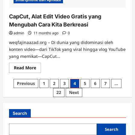
CapCut, Alat Edit Video Gratis yang
Mengubah Cara Kita Berkreasi
admin
11 months ago
0
weqfajinaazad.org – Di dunia yang didominasi oleh
konten video—dari TikTok yang viral hingga vlog YouTube
yang memikat—CapCut...
Read
Read More
more
about
CapCut,
Posts
Previous
1
2
3
4
5
6
7
…
Alat
Edit
pagination
22
Next
Video
Gratis
yang
Mengubah
Cara
Search
Kita
Berkreasi
Search