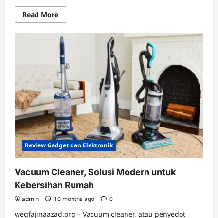
Read
Read More
more
about
Enterprise
Hosting,
Fondasi
Digital
untuk
Bisnis
Besar
di
Era
Cloud
2025
Review Gadget dan Elektronik
Vacuum Cleaner, Solusi Modern untuk
Kebersihan Rumah
admin
10 months ago
0
weqfajinaazad.org – Vacuum cleaner, atau penyedot