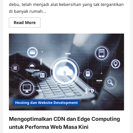
debu, telah menjadi alat kebersihan yang tak tergantikan
di banyak rumah...
Read
Read More
more
about
Vacuum
Cleaner,
Solusi
Modern
untuk
Kebersihan
Rumah
Hosting dan Website Development
Mengoptimalkan CDN dan Edge Computing
untuk Performa Web Masa Kini