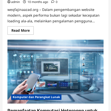
admin
10 months ago
0
weqfajinaazad.org – Dalam pengembangan website
modern, aspek performa bukan lagi sekadar kecepatan
loading ala-ala, melainkan pengalaman pengguna...
Read
Read More
more
about
Mengoptimalkan
CDN
dan
Edge
Computing
untuk
Performa
Web
Masa
Kini
Komputer dan Perangkat Lunak
Pemanfaatan Komputasi Heterogen untuk