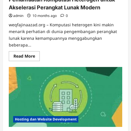
Akselerasi Perangkat Lunak Modern
admin
10 months ago
0
weqfajinaazad.org – Komputasi heterogen kini makin
menarik perhatian di dunia pengembangan perangkat
lunak karena kemampuannya menggabungkan
beberapa...
Read
Read More
more
about
Pemanfaatan
Komputasi
Heterogen
untuk
Akselerasi
Perangkat
Lunak
Modern
Hosting dan Website Development