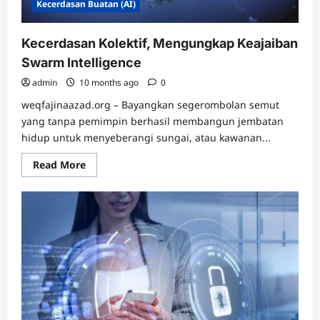
Kecerdasan Buatan (AI)
Kecerdasan Kolektif, Mengungkap Keajaiban
Swarm Intelligence
admin
10 months ago
0
weqfajinaazad.org – Bayangkan segerombolan semut
yang tanpa pemimpin berhasil membangun jembatan
hidup untuk menyeberangi sungai, atau kawanan...
Read
Read More
more
about
Kecerdasan
Kolektif,
Mengungkap
Keajaiban
Swarm
Intelligence