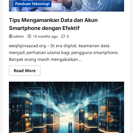
Panduan Teknologi
Tips Mengamankan Data dan Akun
Smartphone dengan Efektif
admin
10 months ago
0
weqfajinaazad.org – Di era digital, keamanan data
menjadi perhatian utama bagi pengguna smartphone.
Banyak orang masih mengabaikan...
Read
Read More
more
about
Tips
Mengamankan
Data
dan
Akun
Smartphone
dengan
Efektif