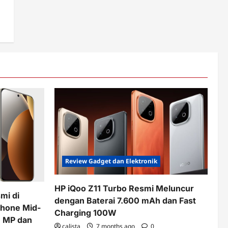
Review Gadget dan Elektronik
HP iQoo Z11 Turbo Resmi Meluncur
mi di
dengan Baterai 7.600 mAh dan Fast
phone Mid-
Charging 100W
 MP dan
calista
7 months ago
0