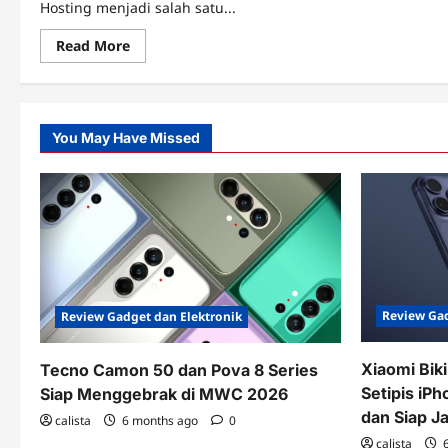
Hosting menjadi salah satu...
Read
Read More
more
about
VPN
Hosting,
Solusi
Privasi
You May Have Missed
dan
Keamanan
Digital
di
Era
Modern
Review Gad
Review Gadget dan Elektronik
Xiaomi Bik
Tecno Camon 50 dan Pova 8 Series
Setipis iPh
Siap Menggebrak di MWC 2026
dan Siap J
calista
6 months ago
0
calista
6