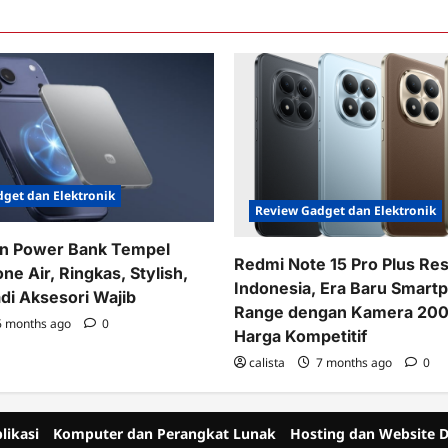
get dan Elektronik
Review Gadget dan Elektronik
in Power Bank Tempel
Redmi Note 15 Pro Plus Res
one Air, Ringkas, Stylish,
Indonesia, Era Baru Smart
adi Aksesori Wajib
Range dengan Kamera 200
 months ago
0
Harga Kompetitif
calista
7 months ago
0
likasi
Komputer dan Perangkat Lunak
Hosting dan Website 