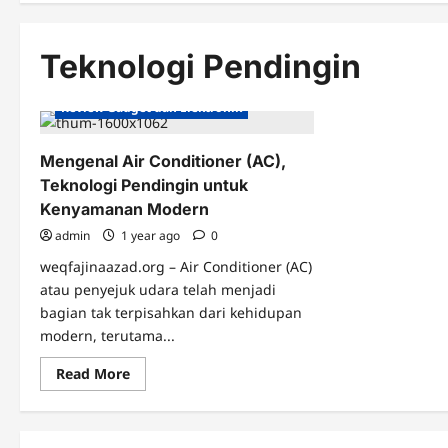
Teknologi Pendingin
Review Gadget dan Elektronik
Mengenal Air Conditioner (AC),
Teknologi Pendingin untuk
Kenyamanan Modern
admin
1 year ago
0
weqfajinaazad.org – Air Conditioner (AC)
atau penyejuk udara telah menjadi
bagian tak terpisahkan dari kehidupan
modern, terutama...
Read
Read More
more
about
Mengenal
Air
Conditioner