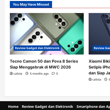
(AC),
You May Have Missed
Teknologi
Pendingin
untuk
Kenyamanan
Modern
Review Gad
Review Gadget dan Elektronik
Xiaomi Bik
Tecno Camon 50 dan Pova 8 Series
Setipis iPh
Siap Menggebrak di MWC 2026
dan Siap J
calista
6 months ago
0
calista
6
Home
Review Gadget dan Elektronik
Smartphone dan Ap