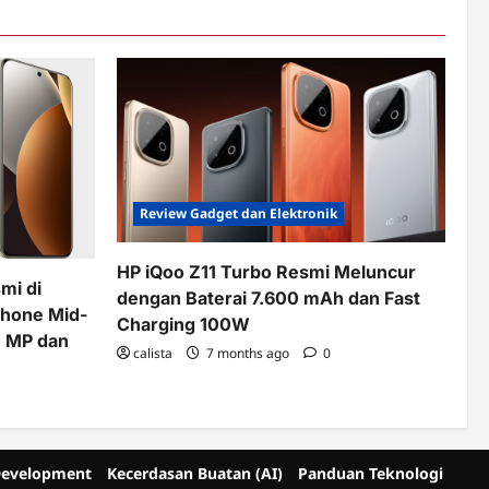
Review Gadget dan Elektronik
HP iQoo Z11 Turbo Resmi Meluncur
mi di
dengan Baterai 7.600 mAh dan Fast
phone Mid-
Charging 100W
 MP dan
calista
7 months ago
0
Development
Kecerdasan Buatan (AI)
Panduan Teknologi