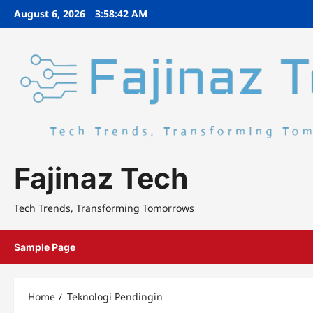
Skip
August 6, 2026
3:58:42 AM
to
content
Fajinaz Tech
Tech Trends, Transforming Tomorrows
Sample Page
Home
Teknologi Pendingin