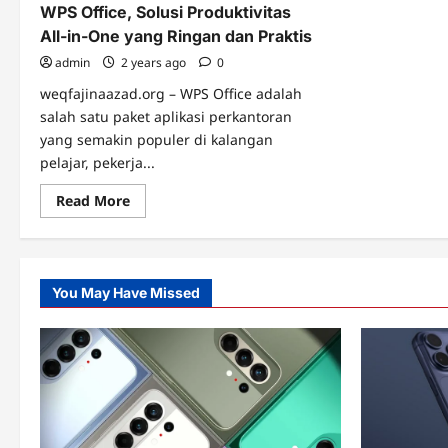
WPS Office, Solusi Produktivitas
All-in-One yang Ringan dan Praktis
admin
2 years ago
0
weqfajinaazad.org – WPS Office adalah
salah satu paket aplikasi perkantoran
yang semakin populer di kalangan
pelajar, pekerja...
Read
Read More
more
about
WPS
Office,
Solusi
Produktivitas
You May Have Missed
All-
in-
One
yang
Ringan
dan
Praktis