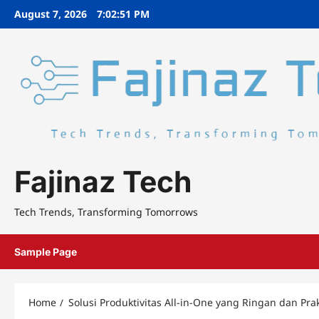
Skip
August 7, 2026
7:02:51 PM
to
content
Fajinaz Tech
Tech Trends, Transforming Tomorrows
Sample Page
Home
Solusi Produktivitas All-in-One yang Ringan dan Prak