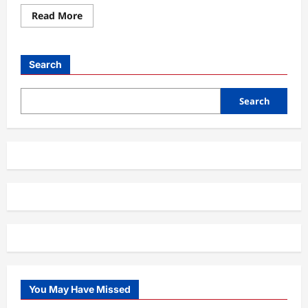
Read
Read More
more
about
Panduan
Lengkap
Cara
Search
Mengoptimalkan
Smartphone
Anda
Search
You May Have Missed