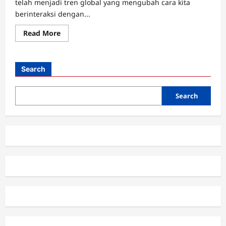
telah menjadi tren global yang mengubah cara kita
berinteraksi dengan...
Read
Read More
more
about
Panduan
Lengkap
Membangun
Search
Smart
Home,
Teknologi
untuk
Search
Rumah
Modern
Anda