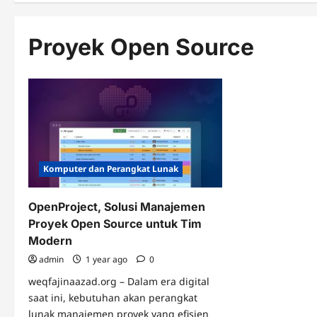
Proyek Open Source
Komputer dan Perangkat Lunak
OpenProject, Solusi Manajemen
Proyek Open Source untuk Tim
Modern
admin
1 year ago
0
weqfajinaazad.org – Dalam era digital
saat ini, kebutuhan akan perangkat
lunak manajemen proyek yang efisien