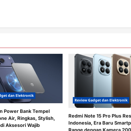
get dan Elektronik
Review Gadget dan Elektronik
in Power Bank Tempel
Redmi Note 15 Pro Plus Res
one Air, Ringkas, Stylish,
Indonesia, Era Baru Smart
adi Aksesori Wajib
Range dengan Kamera 200