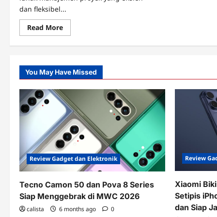
dan fleksibel...
Read
Read More
more
about
OpenProject,
Solusi
Manajemen
Proyek
You May Have Missed
Open
Source
untuk
Tim
Modern
Review Gad
Review Gadget dan Elektronik
Xiaomi Bik
Tecno Camon 50 dan Pova 8 Series
Setipis iPh
Siap Menggebrak di MWC 2026
dan Siap J
calista
6 months ago
0