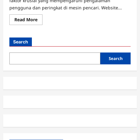
faktor krusial yang mempengaruhi pengalaman
pengguna dan peringkat di mesin pencari. Website...
Read
Read More
more
about
Meningkatkan
Kecepatan
Website,
Search
Strategi
dan
Praktik
Terbaik
Search