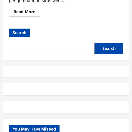
pengembangan situs web....
Read
Read More
more
about
Pentingnya
Web
Accessibility
Search
untuk
Menjangkau
Pengguna
Disabilitas
Search
You May Have Missed