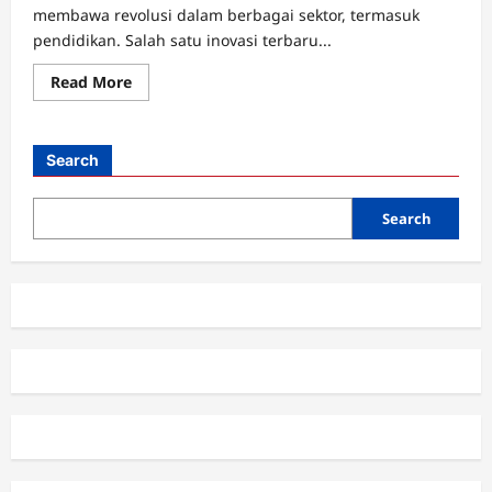
membawa revolusi dalam berbagai sektor, termasuk
pendidikan. Salah satu inovasi terbaru...
Read
Read More
more
about
Kecerdasan
Buatan
untuk
Search
Pendidikan
Inklusif,
Solusi
bagi
Search
Siswa
dengan
Kebutuhan
Khusus