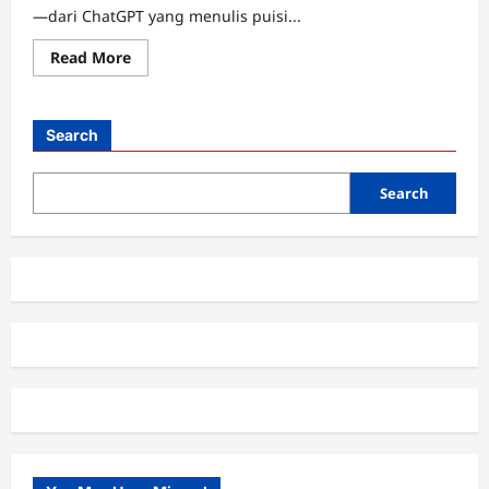
—dari ChatGPT yang menulis puisi...
Read
Read More
more
about
Neural
Networks,
Otak
Search
Buatan
yang
Mengubah
Dunia
Search
AI