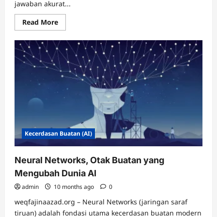
jawaban akurat...
Read
Read More
more
about
Expert
Systems,
Otak
Buatan
yang
Mengubah
Dunia
di
Tahun
2025
Kecerdasan Buatan (AI)
Neural Networks, Otak Buatan yang
Mengubah Dunia AI
admin
10 months ago
0
weqfajinaazad.org – Neural Networks (jaringan saraf
tiruan) adalah fondasi utama kecerdasan buatan modern