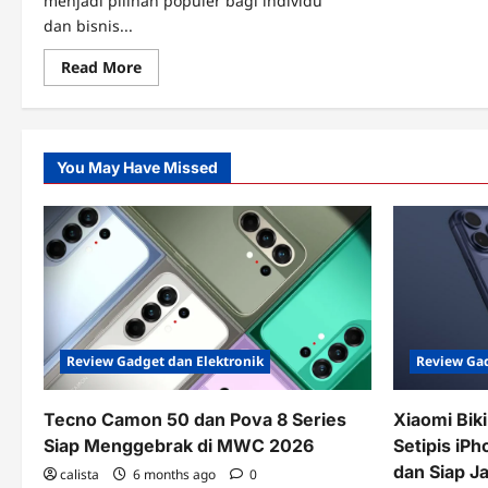
menjadi pilihan populer bagi individu
dan bisnis...
Read
Read More
more
about
Offshore
Hosting,
Solusi
Hosting
You May Have Missed
dengan
Kebebasan
dan
Privasi
Review Gad
Review Gadget dan Elektronik
Xiaomi Bik
Tecno Camon 50 dan Pova 8 Series
Setipis iPh
Siap Menggebrak di MWC 2026
dan Siap J
calista
6 months ago
0