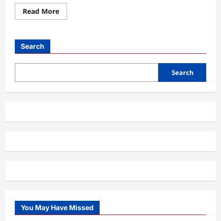
Read
Read More
more
about
Neural
Networks,
Otak
Search
Buatan
yang
Mengubah
Dunia
Search
AI
You May Have Missed