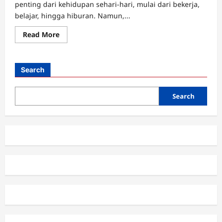
penting dari kehidupan sehari-hari, mulai dari bekerja,
belajar, hingga hiburan. Namun,...
Read
Read More
more
about
Panduan
Lengkap
Cara
Search
Mengoptimalkan
Smartphone
Anda
Search