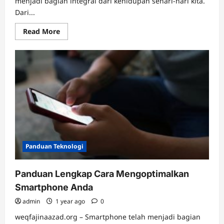
menjadi bagian integral dari kehidupan sehari-hari kita.
Dari...
Read
Read More
more
about
Mengoptimalkan
Penggunaan
Teknologi
dalam
Kehidupan
Sehari-
hari
Panduan Teknologi
Panduan Lengkap Cara Mengoptimalkan
Smartphone Anda
admin
1 year ago
0
weqfajinaazad.org – Smartphone telah menjadi bagian