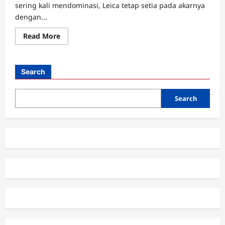
sering kali mendominasi, Leica tetap setia pada akarnya
dengan...
Read
Read More
more
about
Leica
M12
Monochrom,
Search
Evolusi
Seni
Fotografi
Hitam-
Search
Putih
dalam
Genggaman
Rangefinder
Legendaris