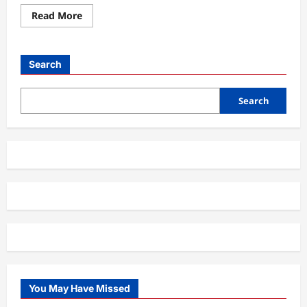
Read
Read More
more
about
Keamanan
Cyber
yang
Search
Baik,
Melindungi
Diri
di
Search
Dunia
Digital
You May Have Missed