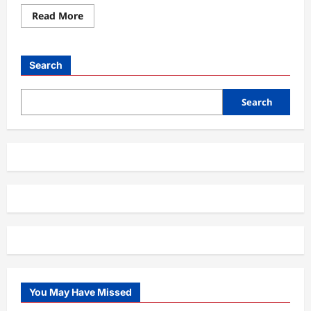
Read
Read More
more
about
Lampu
LED
Pintar,
Search
Inovasi
Pencahayaan
Modern
Search
You May Have Missed