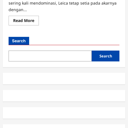
sering kali mendominasi, Leica tetap setia pada akarnya
dengan...
Read
Read More
more
about
Leica
M12
Monochrom,
Search
Evolusi
Seni
Fotografi
Hitam-
Search
Putih
dalam
Genggaman
Rangefinder
Legendaris