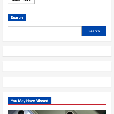
more
about
CapCut,
Alat
Edit
Search
Video
Gratis
yang
Mengubah
Search
Cara
Kita
Berkreasi
You May Have Missed