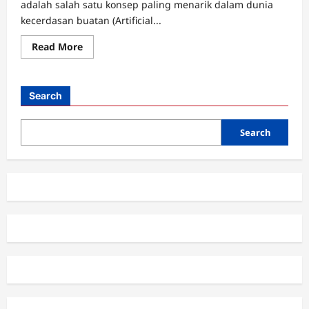
adalah salah satu konsep paling menarik dalam dunia
kecerdasan buatan (Artificial...
Read
Read More
more
about
Apa
Itu
Artificial
Search
General
Intelligence
(AGI)
dan
Search
Bagaimana
Perkembangannya