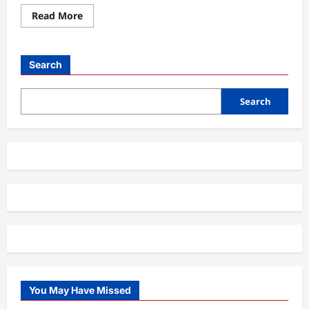
Read
Read More
more
about
Telegram,
Aplikasi
Pesan
Search
Instan
Berfokus
pada
Privasi
Search
dan
Keamanan
You May Have Missed