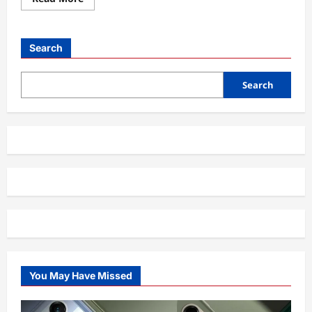
more
about
CapCut,
Alat
Edit
Search
Video
Gratis
yang
Mengubah
Search
Cara
Kita
Berkreasi
You May Have Missed