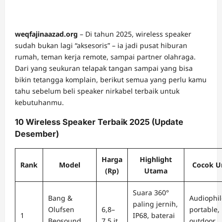
weqfajinaazad.org
– Di tahun 2025, wireless speaker
sudah bukan lagi “aksesoris” – ia jadi pusat hiburan
rumah, teman kerja remote, sampai partner olahraga.
Dari yang seukuran telapak tangan sampai yang bisa
bikin tetangga komplain, berikut semua yang perlu kamu
tahu sebelum beli speaker nirkabel terbaik untuk
kebutuhanmu.
10 Wireless Speaker Terbaik 2025 (Update
Desember)
Harga
Highlight
Rank
Model
Cocok U
(Rp)
Utama
Suara 360°
Bang &
Audiophil
paling jernih,
Olufsen
6,8–
portable,
1
IP68, baterai
Beosound
7,5 jt
outdoor