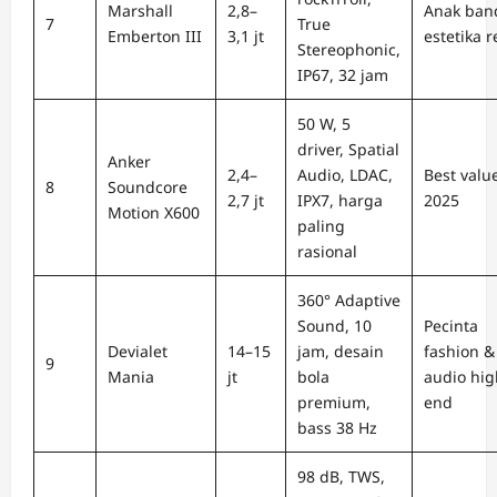
Marshall
2,8–
Anak ban
7
True
Emberton III
3,1 jt
estetika r
Stereophonic,
IP67, 32 jam
50 W, 5
driver, Spatial
Anker
2,4–
Audio, LDAC,
Best valu
8
Soundcore
2,7 jt
IPX7, harga
2025
Motion X600
paling
rasional
360° Adaptive
Sound, 10
Pecinta
Devialet
14–15
jam, desain
fashion &
9
Mania
jt
bola
audio hig
premium,
end
bass 38 Hz
98 dB, TWS,