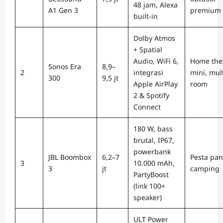
48 jam, Alexa
A1 Gen 3
premium
built-in
Dolby Atmos
+ Spatial
Audio, WiFi 6,
Home the
Sonos Era
8,9–
2
integrasi
mini, mult
300
9,5 jt
Apple AirPlay
room
2 & Spotify
Connect
180 W, bass
brutal, IP67,
powerbank
JBL Boombox
6,2–7
Pesta pan
3
10.000 mAh,
3
jt
camping
PartyBoost
(link 100+
speaker)
ULT Power