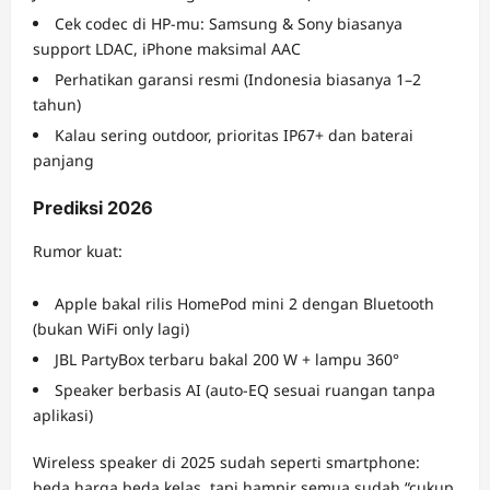
Cek codec di HP-mu: Samsung & Sony biasanya
support LDAC, iPhone maksimal AAC
Perhatikan garansi resmi (Indonesia biasanya 1–2
tahun)
Kalau sering outdoor, prioritas IP67+ dan baterai
panjang
Prediksi 2026
Rumor kuat:
Apple bakal rilis HomePod mini 2 dengan Bluetooth
(bukan WiFi only lagi)
JBL PartyBox terbaru bakal 200 W + lampu 360°
Speaker berbasis AI (auto-EQ sesuai ruangan tanpa
aplikasi)
Wireless speaker di 2025 sudah seperti smartphone:
beda harga beda kelas, tapi hampir semua sudah “cukup