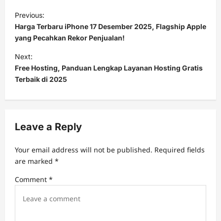
P
Previous:
o
Harga Terbaru iPhone 17 Desember 2025, Flagship Apple
s
yang Pecahkan Rekor Penjualan!
t
Next:
Free Hosting, Panduan Lengkap Layanan Hosting Gratis
n
Terbaik di 2025
a
v
i
Leave a Reply
g
a
Your email address will not be published.
Required fields
t
are marked
*
i
Comment
*
o
n