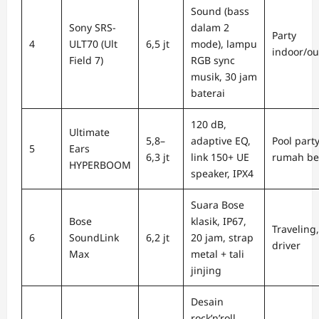
Sound (bass
Sony SRS-
dalam 2
Party
4
ULT70 (Ult
6,5 jt
mode), lampu
indoor/ou
Field 7)
RGB sync
musik, 30 jam
baterai
120 dB,
Ultimate
5,8–
adaptive EQ,
Pool party
5
Ears
6,3 jt
link 150+ UE
rumah be
HYPERBOOM
speaker, IPX4
Suara Bose
Bose
klasik, IP67,
Traveling,
6
SoundLink
6,2 jt
20 jam, strap
driver
Max
metal + tali
jinjing
Desain
rock’n’roll,