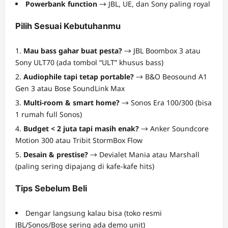
Powerbank function
→ JBL, UE, dan Sony paling royal
Pilih Sesuai Kebutuhanmu
Mau bass gahar buat pesta?
→ JBL Boombox 3 atau
Sony ULT70 (ada tombol “ULT” khusus bass)
Audiophile tapi tetap portable?
→ B&O Beosound A1
Gen 3 atau Bose SoundLink Max
Multi-room & smart home?
→ Sonos Era 100/300 (bisa
1 rumah full Sonos)
Budget < 2 juta tapi masih enak?
→ Anker Soundcore
Motion 300 atau Tribit StormBox Flow
Desain & prestise?
→ Devialet Mania atau Marshall
(paling sering dipajang di kafe-kafe hits)
Tips Sebelum Beli
Dengar langsung kalau bisa (toko resmi
JBL/Sonos/Bose sering ada demo unit)