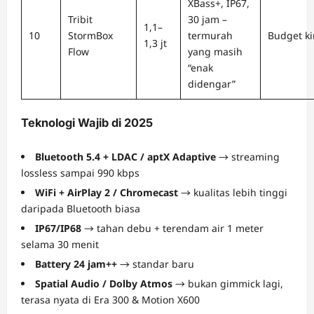
XBass+, IP67,
Tribit
30 jam –
1,1–
10
StormBox
termurah
Budget k
1,3 jt
Flow
yang masih
“enak
didengar”
Teknologi Wajib di 2025
Bluetooth 5.4 + LDAC / aptX Adaptive
→ streaming
lossless sampai 990 kbps
WiFi + AirPlay 2 / Chromecast
→ kualitas lebih tinggi
daripada Bluetooth biasa
IP67/IP68
→ tahan debu + terendam air 1 meter
selama 30 menit
Battery 24 jam++
→ standar baru
Spatial Audio / Dolby Atmos
→ bukan gimmick lagi,
terasa nyata di Era 300 & Motion X600