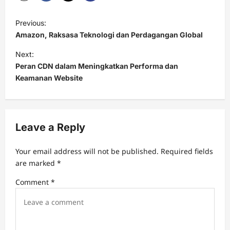
P
Previous:
o
Amazon, Raksasa Teknologi dan Perdagangan Global
s
Next:
t
Peran CDN dalam Meningkatkan Performa dan
Keamanan Website
n
a
v
Leave a Reply
i
g
Your email address will not be published.
Required fields
a
are marked
*
t
Comment
*
i
o
n