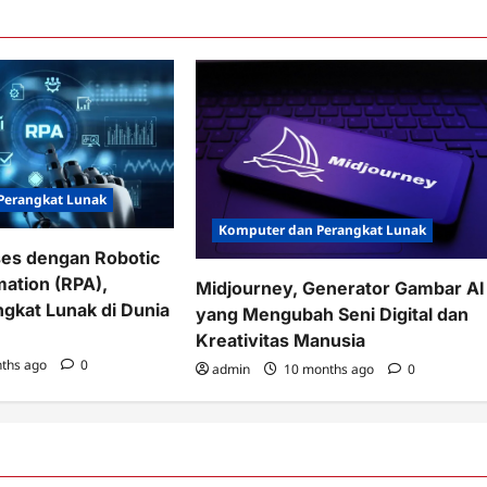
Perangkat Lunak
Komputer dan Perangkat Lunak
es dengan Robotic
ation (RPA),
Midjourney, Generator Gambar AI
ngkat Lunak di Dunia
yang Mengubah Seni Digital dan
Kreativitas Manusia
ths ago
0
admin
10 months ago
0