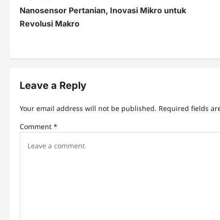
Nanosensor Pertanian, Inovasi Mikro untuk
o
Revolusi Makro
s
t
n
Leave a Reply
a
v
Your email address will not be published.
Required fields a
i
Comment
*
g
a
t
i
o