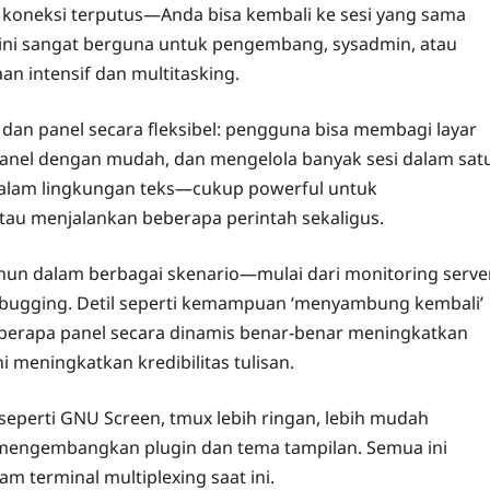
t koneksi terputus—Anda bisa kembali ke sesi yang sama
r ini sangat berguna untuk pengembang, sysadmin, atau
n intensif dan multitasking.
dan panel secara fleksibel: pengguna bisa membagi layar
-panel dengan mudah, dan mengelola banyak sesi dalam sat
pi dalam lingkungan teks—cukup powerful untuk
atau menjalankan beberapa perintah sekaligus.
hun dalam berbagai skenario—mulai dari monitoring server
ebugging. Detil seperti kemampuan ‘menyambung kembali’
berapa panel secara dinamis benar-benar meningkatkan
 meningkatkan kredibilitas tulisan.
eperti GNU Screen, tmux lebih ringan, lebih mudah
s mengembangkan plugin dan tema tampilan. Semua ini
 terminal multiplexing saat ini.