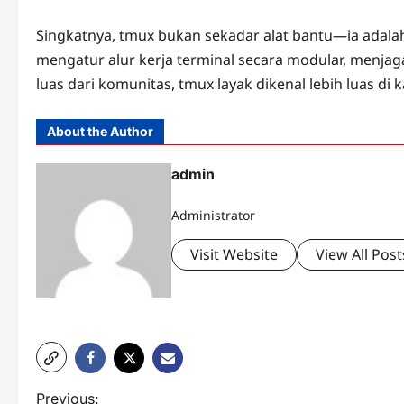
Singkatnya, tmux bukan sekadar alat bantu—ia adala
mengatur alur kerja terminal secara modular, menjag
luas dari komunitas, tmux layak dikenal lebih luas di
About the Author
admin
Administrator
Visit Website
View All Post
P
Previous: