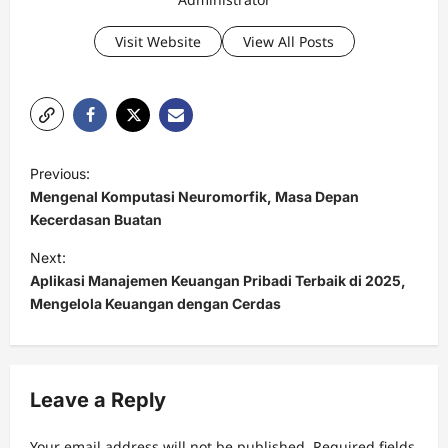
Visit Website
View All Posts
P
Previous:
o
Mengenal Komputasi Neuromorfik, Masa Depan
s
Kecerdasan Buatan
t
Next:
Aplikasi Manajemen Keuangan Pribadi Terbaik di 2025,
n
Mengelola Keuangan dengan Cerdas
a
v
i
Leave a Reply
g
a
Your email address will not be published.
Required fields