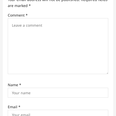
t
are marked
*
i
Comment
*
o
n
Name
*
Email
*