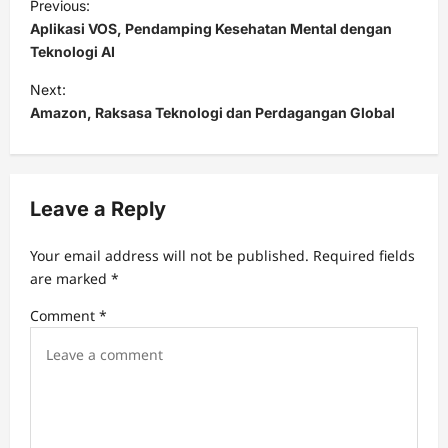
Previous:
o
Aplikasi VOS, Pendamping Kesehatan Mental dengan
s
Teknologi AI
t
Next:
Amazon, Raksasa Teknologi dan Perdagangan Global
n
a
v
Leave a Reply
i
g
Your email address will not be published.
Required fields
a
are marked
*
t
Comment
*
i
o
n