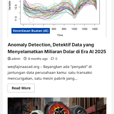
Flagship
Premium
dengan
Harga
Terkini
Kecerdasan Buatan (AI)
Anomaly Detection, Detektif Data yang
Menyelamatkan Miliaran Dolar di Era AI 2025
admin
8 months ago
0
weqfajinaazad.org – Bayangkan ada “penyakit” di
jantungan data perusahaan kamu: satu transaksi
mencurigakan, satu mesin pabrik yang...
Read
Read More
more
about
Anomaly
Detection,
Detektif
Data
yang