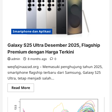
Desember
2025,
Flagship
Apple
yang
Pecahkan
Rekor
Penjualan!
Smartphone dan Aplikasi
Galaxy S25 Ultra Desember 2025, Flagship
Premium dengan Harga Terkini
admin
8 months ago
0
weqfajinaazad.org – Memasuki penghujung tahun 2025,
smartphone flagship terbaru dari Samsung, Galaxy S25
Ultra, tetap menjadi salah...
Read
Read More
more
about
Galaxy
S25
Ultra
Desember
2025,