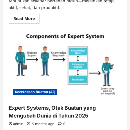
tapi bukan sekadar bertahan hidup—melainkan tetap
aktif, sehat, dan produktif...
Read
Read More
more
about
Bioteknologi
Longevity,
Mengubah
Penuaan
Menjadi
Hanya
Angka
di
Tahun
2025
Kecerdasan Buatan (AI)
Expert Systems, Otak Buatan yang
Mengubah Dunia di Tahun 2025
admin
9 months ago
0