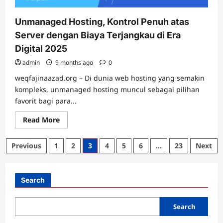
Unmanaged Hosting, Kontrol Penuh atas
Server dengan Biaya Terjangkau di Era
Digital 2025
admin
9 months ago
0
weqfajinaazad.org – Di dunia web hosting yang semakin
kompleks, unmanaged hosting muncul sebagai pilihan
favorit bagi para...
Read
Read More
more
about
Unmanaged
Posts
Previous
1
2
3
4
5
6
…
23
Next
Hosting,
Kontrol
pagination
Penuh
atas
Server
Search
dengan
Biaya
Terjangkau
di
Search
Era
Digital