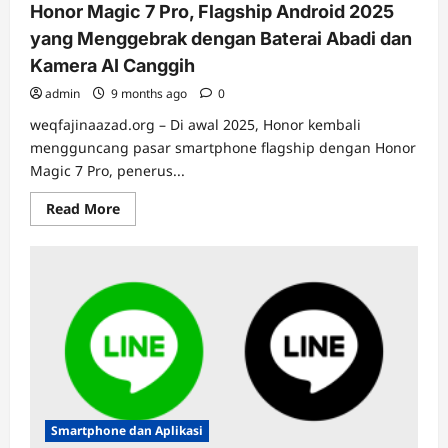
Honor Magic 7 Pro, Flagship Android 2025
yang Menggebrak dengan Baterai Abadi dan
Kamera AI Canggih
admin
9 months ago
0
weqfajinaazad.org – Di awal 2025, Honor kembali
mengguncang pasar smartphone flagship dengan Honor
Magic 7 Pro, penerus...
Read
Read More
more
about
Honor
Magic
7
Pro,
Flagship
Android
2025
yang
Menggebrak
dengan
Baterai
Abadi
dan
Smartphone dan Aplikasi
Kamera
AI