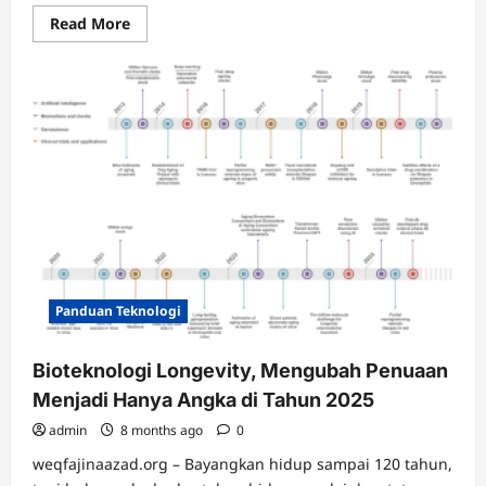
Read
Read More
more
about
Leica
M
EV1,
Kamera
Mirrorless
Pertama
Leica
M
yang
Hilangkan
Rangefinder,
Ganti
dengan
EVF
Canggih
Panduan Teknologi
Bioteknologi Longevity, Mengubah Penuaan
Menjadi Hanya Angka di Tahun 2025
admin
8 months ago
0
weqfajinaazad.org – Bayangkan hidup sampai 120 tahun,