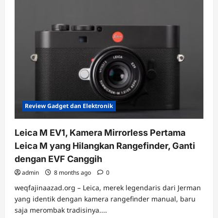
Active
Edge,
Smartwatch
Tangguh
untuk
Petualang
Modern
dengan
Harga
Terjangkau
Review Gadget dan Elektronik
Leica M EV1, Kamera Mirrorless Pertama
Leica M yang Hilangkan Rangefinder, Ganti
dengan EVF Canggih
admin
8 months ago
0
weqfajinaazad.org – Leica, merek legendaris dari Jerman
yang identik dengan kamera rangefinder manual, baru
saja merombak tradisinya....