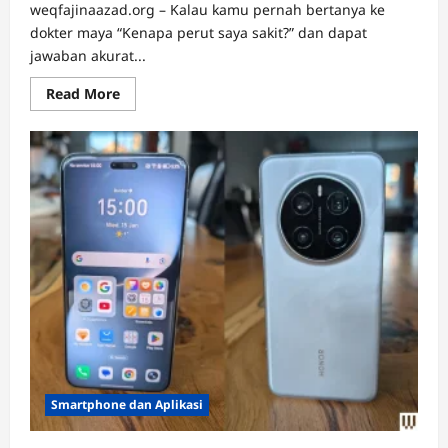
weqfajinaazad.org – Kalau kamu pernah bertanya ke
dokter maya “Kenapa perut saya sakit?” dan dapat
jawaban akurat...
Read
Read More
more
about
Expert
Systems,
Otak
Buatan
yang
Mengubah
Dunia
di
Tahun
2025
Smartphone dan Aplikasi