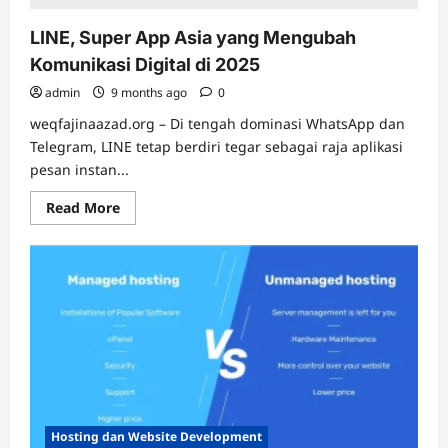
Canggih
LINE, Super App Asia yang Mengubah
Komunikasi Digital di 2025
admin
9 months ago
0
weqfajinaazad.org – Di tengah dominasi WhatsApp dan
Telegram, LINE tetap berdiri tegar sebagai raja aplikasi
pesan instan...
Read
Read More
more
about
LINE,
Super
App
Asia
yang
Mengubah
Komunikasi
Digital
di
2025
Hosting dan Website Development