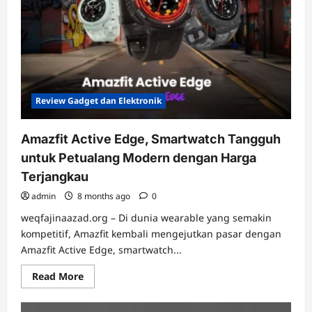
Menyelamatkan
Miliaran
Dolar
di
Era
AI
2025
Review Gadget dan Elektronik
Amazfit Active Edge, Smartwatch Tangguh
untuk Petualang Modern dengan Harga
Terjangkau
admin
8 months ago
0
weqfajinaazad.org – Di dunia wearable yang semakin
kompetitif, Amazfit kembali mengejutkan pasar dengan
Amazfit Active Edge, smartwatch...
Read
Read More
more
about
Amazfit