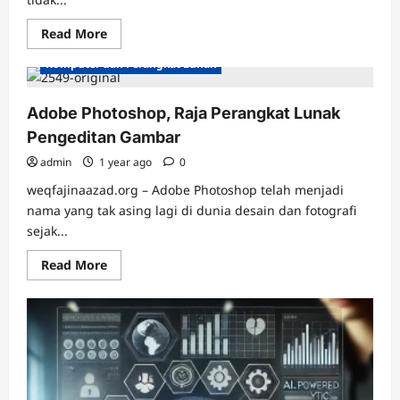
Read
Read More
more
about
Komputer dan Perangkat Lunak
Pentingnya
Keamanan
Data
di
Adobe Photoshop, Raja Perangkat Lunak
Era
Digital
Pengeditan Gambar
admin
1 year ago
0
weqfajinaazad.org – Adobe Photoshop telah menjadi
nama yang tak asing lagi di dunia desain dan fotografi
sejak...
Read
Read More
more
about
Adobe
Photoshop,
Raja
Perangkat
Lunak
Pengeditan
Gambar