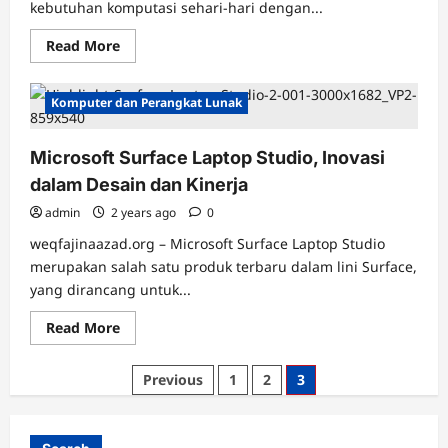
kebutuhan komputasi sehari-hari dengan...
Read
Read More
more
about
Acer
Aspire
Komputer dan Perangkat Lunak
TC-
895,
Desktop
Microsoft Surface Laptop Studio, Inovasi
Terjangkau
dengan
dalam Desain dan Kinerja
Performa
Handal
admin
2 years ago
0
weqfajinaazad.org – Microsoft Surface Laptop Studio
merupakan salah satu produk terbaru dalam lini Surface,
yang dirancang untuk...
Read
Read More
more
about
Microsoft
Posts
Previous
1
2
3
Surface
Laptop
pagination
Studio,
Inovasi
dalam